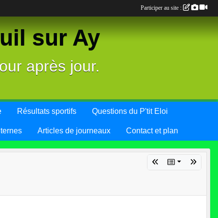
Participer au site :
il sur Ay
our après jour.
e
Résultats sportifs
Questions du P'tit Eloi
nternes
Articles de journeaux
Contact et plan