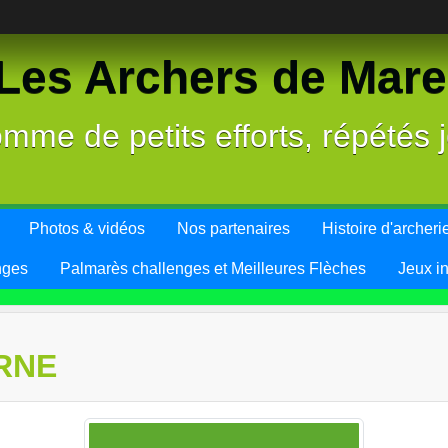
es Archers de Mareu
mme de petits efforts, répétés j
Photos & vidéos
Nos partenaires
Histoire d'archeri
nges
Palmarès challenges et Meilleures Flèches
Jeux i
RNE