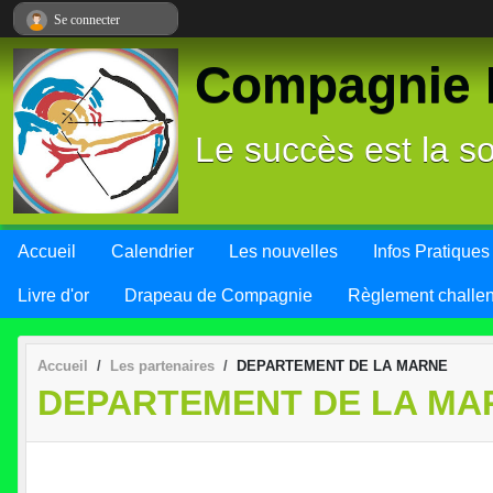
Panneau de gestion des cookies
Se connecter
Compagnie L
Le succès est la so
Accueil
Calendrier
Les nouvelles
Infos Pratiques
Livre d'or
Drapeau de Compagnie
Règlement challe
Accueil
Les partenaires
DEPARTEMENT DE LA MARNE
DEPARTEMENT DE LA MA