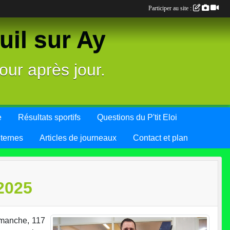
Participer au site :
il sur Ay
our après jour.
e
Résultats sportifs
Questions du P'tit Eloi
nternes
Articles de journeaux
Contact et plan
2025
imanche, 117