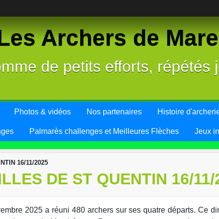
es Archers de Mareu
mme de petits efforts, répétés j
Photos & vidéos
Nos partenaires
Histoire d'archeri
nges
Palmarès challenges et Meilleures Flèches
Jeux i
TIN 16/11/2025
LES DE ST QUENTIN 16/11/
vembre 2025 a réuni 480 archers sur ses quatre départs. Ce d