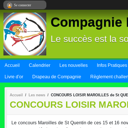
Panneau de gestion des cookies
Se connecter
Compagnie L
Le succès est la so
Accueil
Calendrier
Les nouvelles
Infos Pratiques
Livre d'or
Drapeau de Compagnie
Règlement challe
Accueil
Les news
CONCOURS LOISIR MAROILLES de St QUEN
CONCOURS LOISIR MAROIL
Le concours Maroilles de St Quentin de ces 15 et 16 no