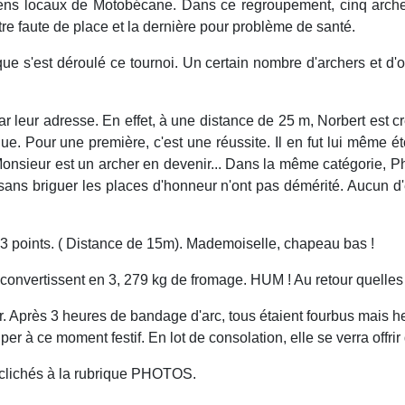
iens locaux de Motobécane. Dans ce regroupement, cinq arche
'être faute de place et la dernière pour problème de santé.
ue s'est déroulé ce tournoi. Un certain nombre d'archers et d'
 par leur adresse. En effet, à une distance de 25 m, Norbert est c
que. Pour une première, c'est une réussite. Il en fut lui même é
Monsieur est un archer en devenir... Dans la même catégorie, P
sans briguer les places d'honneur n'ont pas démérité. Aucun d'e
563 points. ( Distance de 15m). Mademoiselle, chapeau bas !
convertissent en 3, 279 kg de fromage. HUM ! Au retour quelles 
per. Après 3 heures de bandage d'arc, tous étaient fourbus mais h
r à ce moment festif. En lot de consolation, elle se verra offrir 
s clichés à la rubrique PHOTOS.