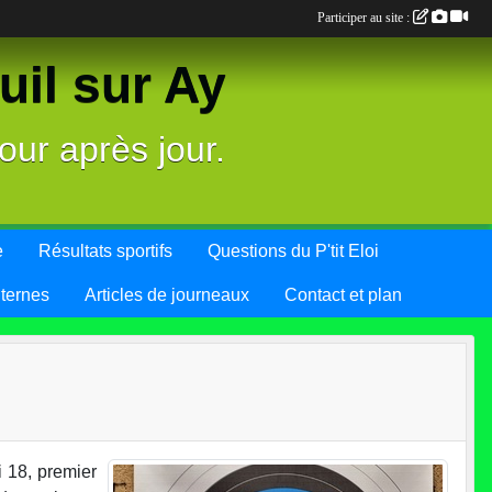
Participer au site :
il sur Ay
our après jour.
e
Résultats sportifs
Questions du P'tit Eloi
nternes
Articles de journeaux
Contact et plan
 18, premier