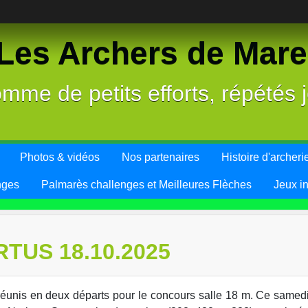
es Archers de Mareu
mme de petits efforts, répétés j
Photos & vidéos
Nos partenaires
Histoire d'archeri
nges
Palmarès challenges et Meilleures Flèches
Jeux i
TUS 18.10.2025
réunis en deux départs pour le concours salle 18 m. Ce samedi