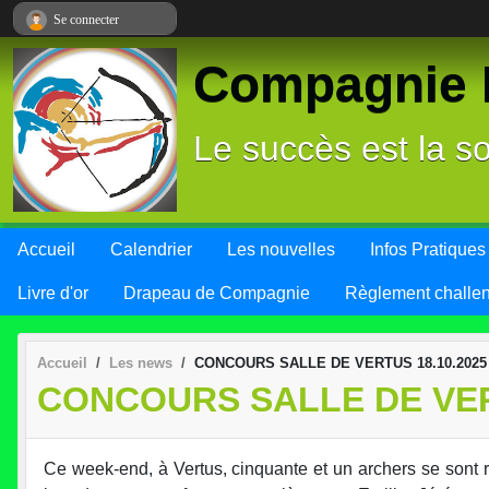
Panneau de gestion des cookies
Se connecter
Compagnie L
Le succès est la so
Accueil
Calendrier
Les nouvelles
Infos Pratiques
Livre d'or
Drapeau de Compagnie
Règlement challe
Accueil
Les news
CONCOURS SALLE DE VERTUS 18.10.2025
CONCOURS SALLE DE VER
Ce week-end, à Vertus, cinquante et un archers se sont 