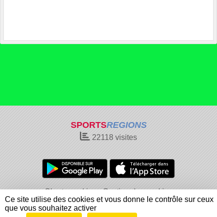
SPORTS
REGIONS
22118
visites
Charte cookies
Gestion des cookies
Ce site utilise des cookies et vous donne le contrôle sur ceux
Informations légales
Signaler un contenu inapproprié
que vous souhaitez activer