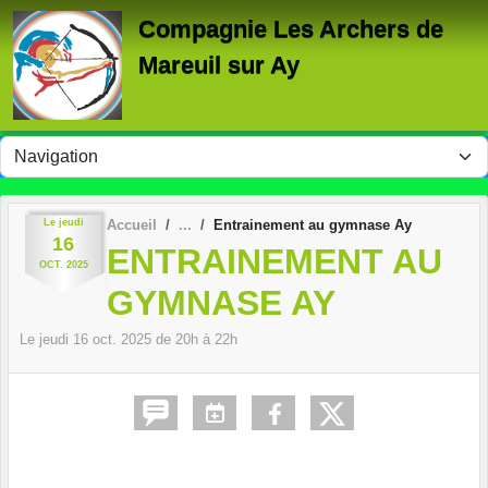
Panneau de gestion des cookies
Compagnie Les Archers de
Mareuil sur Ay
Le
jeudi
Accueil
Entrainement au gymnase Ay
16
ENTRAINEMENT AU
OCT.
2025
GYMNASE AY
Le
jeudi
16
oct.
2025
de 20h à 22h