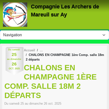
Panneau de gestion des cookies
Compagnie Les Archers de
Mareuil sur Ay
Du
samedi
Accueil
25
CHALONS EN CHAMPAGNE 1ère Comp. salle 18m
2 départs
au
dimanche
26
CHALONS EN
OCT.
2025
CHAMPAGNE 1ÈRE
COMP. SALLE 18M 2
DÉPARTS
Du
samedi
25
au
dimanche
26
oct.
2025