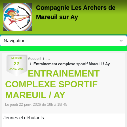
Panneau de gestion des cookies
Compagnie Les Archers de
Mareuil sur Ay
Le
jeudi
Accueil
22
Entrainement complexe sportif Mareuil / Ay
JANV.
2026
ENTRAINEMENT
COMPLEXE SPORTIF
MAREUIL / AY
Le
jeudi
22
janv.
2026
de 18h à 19h45
Jeunes et débutants